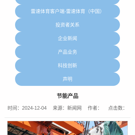
雷速体育客户端-雷速体育（中国）
投资者关系
企业新闻
产品业务
科技创新
声明
节能产品
时间：2024-12-04
来源：新闻网
作者：
点击数：