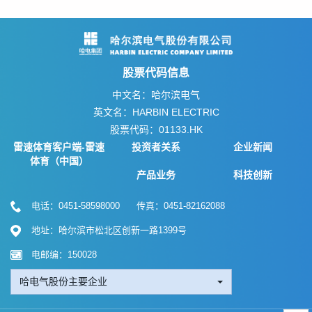
股票代码信息
中文名：哈尔滨电气
英文名：HARBIN ELECTRIC
股票代码：01133.HK
雷速体育客户端-雷速
投资者关系
企业新闻
体育（中国）
产品业务
科技创新
电话：0451-58598000 传真：0451-82162088
地址：哈尔滨市松北区创新一路1399号
电邮编：150028
哈电气股份主要企业