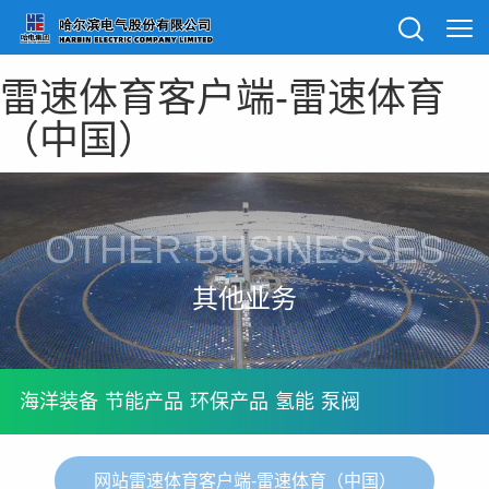
雷速体育客户端-雷速体育
（中国）
OTHER BUSINESSES
其他业务
海洋装备
节能产品
环保产品
氢能
泵阀
网站雷速体育客户端-雷速体育（中国）