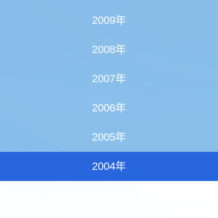
2009年
2008年
2007年
2006年
2005年
2004年