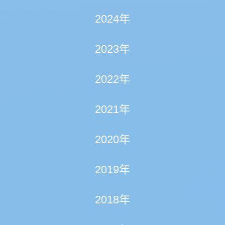
2024年
2023年
2022年
2021年
2020年
2019年
2018年