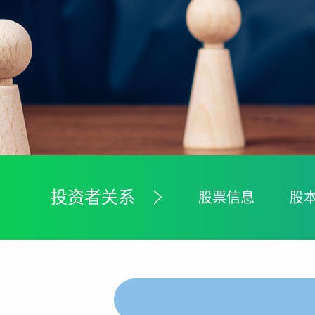
投资者关系
股票信息
股