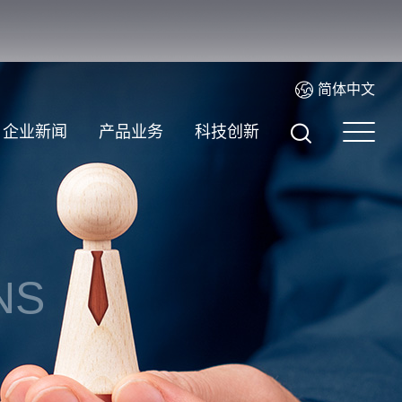
简体中文
企业新闻
产品业务
科技创新
NS