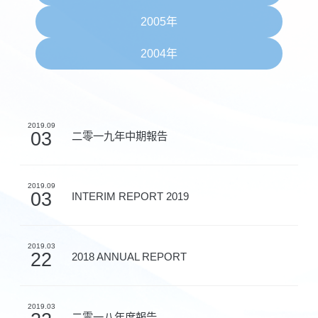
2005年
2004年
2019.09
03
二零一九年中期報告
2019.09
03
INTERIM REPORT 2019
2019.03
22
2018 ANNUAL REPORT
2019.03
二零一八年度報告