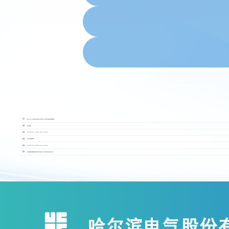
2018.12
27
聯合公告(1)花旗環球金融亞洲有限公司代表哈電集團就收購...
2018.12
18
短暫停牌
2018.12
03
Monthly Return of Equity Issuer on Movem
2018.11
09
委任高級副總裁
2018.11
02
Monthly Return of Equity Issuer on Movem
2018.10
09
關於認購華能國際電力股份有限公司非公開發行股票的公告