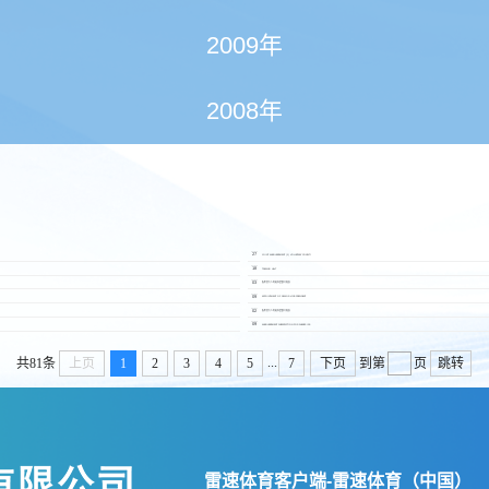
2009年
2008年
2018.12
27
JOINT ANNOUNCEMENT (1) VOLUNTARY CONDITI
2018.12
18
TRADING HALT
2018.12
03
股份發行人的證券變動月報表
2018.11
09
APPOINTMENT OF SENIOR VICE-PRESIDENT
2018.11
02
股份發行人的證券變動月報表
2018.10
09
ANNOUNCEMENT SUBSCRIPTION FOR SHARES ISS
...
共81条
上页
1
2
3
4
5
7
下页
到第
页
跳转
雷速体育客户端-雷速体育（中国）