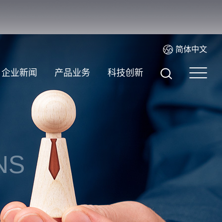
简体中文
企业新闻
产品业务
科技创新
NS