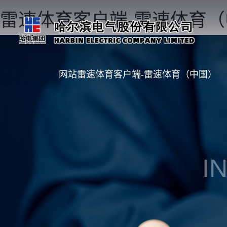
雷速体育客户端-雷速体育
网站雷速体育客户端-雷速体育（中国）
I