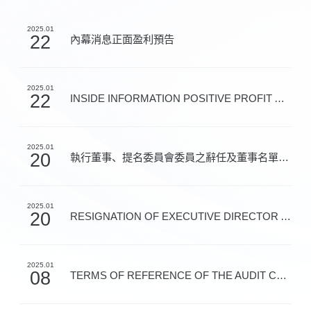
2025.01
22
內幕消息正面盈利預告
2025.01
22
INSIDE INFORMATION POSITIVE PROFIT ALERT
2025.01
20
執行董事、提名委員會委員之辭任及董事名單與其角色和職能
2025.01
20
RESIGNATION OF EXECUTIVE DIRECTOR AND MEMBER OF NOMIN...
2025.01
08
TERMS OF REFERENCE OF THE AUDIT COMMITTEE UNDER THE B...