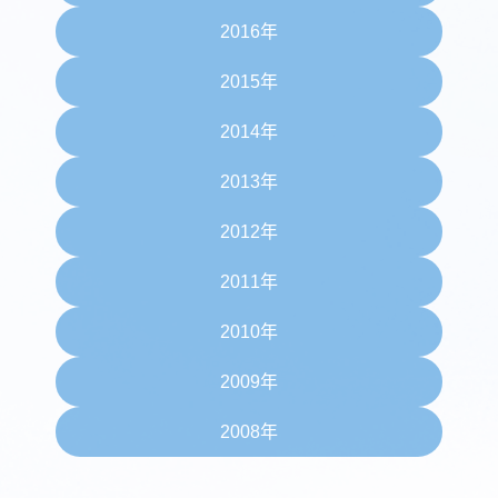
2016年
2015年
2014年
2013年
2012年
2011年
2010年
2009年
2008年