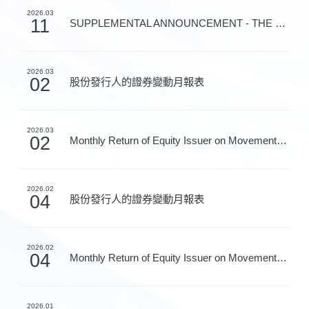
2026.03
11
SUPPLEMENTAL ANNOUNCEMENT - THE RENEWAL OF THE NEW PR...
2026.03
02
股份發行人的證券變動月報表
2026.03
02
Monthly Return of Equity Issuer on Movements in Secur...
2026.02
04
股份發行人的證券變動月報表
2026.02
04
Monthly Return of Equity Issuer on Movements in Secur...
2026.01